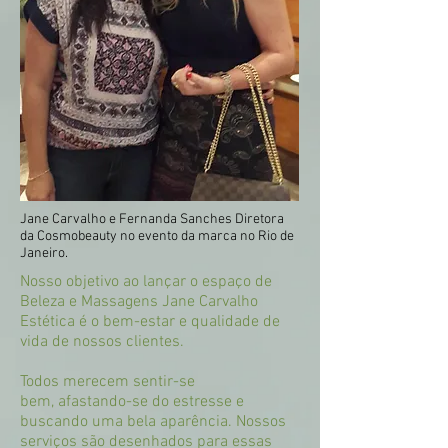
Jane Carvalho e Fernanda Sanches Diretora
da Cosmobeauty no evento da marca no Rio de
Janeiro.
Nosso objetivo ao lançar o espaço de
Beleza e Massagens Jane Carvalho
Estética é o bem-estar e qualidade de
vida de nossos clientes.
Todos merecem sentir-se
bem, afastando-se do estresse e
buscando uma bela aparência. Nossos
serviços são desenhados para essas