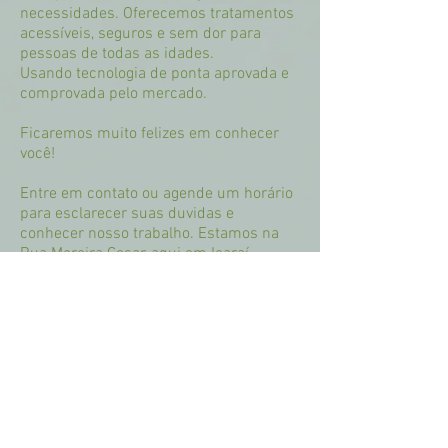
necessidades. Oferecemos tratamentos
acessíveis, seguros e sem dor para
pessoas de todas as idades.
Usando tecnologia de ponta aprovada e
comprovada pelo mercado.
Ficaremos muito felizes em conhecer
você!
Entre em contato ou agende um horário
para esclarecer suas duvidas e
conhecer nosso trabalho. Estamos na
Rua Moreira Cesar, aqui em Icaraí -
Niterói. Temos também alguns horários
para Home Care.
Jane Carvalho
Massagista e Esteticista com
experiencia de mais de 10 anos, nas
técnicas de massagem, drenagem
linfática, reflexologia.