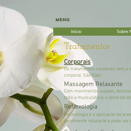
MENU
Início
Sobre 
Tratamentos
Corporais
Os tratamentos corporais tem o 
corporal. São Eles:
Massagem Relaxante
Com movimentos suaves, deslizan
toda a musculatura, e alivio da d
Reflexologia​
Reflexologia é a aplicação de pr
geralmente relaxante e pode ser 