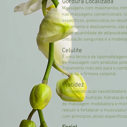
Gordura Localizada
Massagens com movimentos rítmi
nas massagens convencionais. Ut
específicos, potencializa os re
pinçamento e deslizamento, são
maior quantidade de adiposidade
circulação sanguínea e a modela
Celulite
É uma técnica de lipomodelagem 
de massagem com produtos poten
Tratamento indicado para o comba
estimula a firmeza corporal.
Flacidez
Promovendo ação vasodilatadora e
oxigenação, nutrição, hidratação 
de massagem modeladora e micr
reduzir e fortalecer a musculat
com princípios ativos específicos